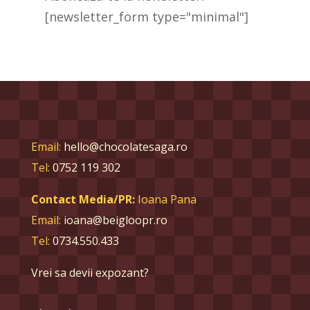
[newsletter_form type="minimal"]
Email:
hello@chocolatesaga.ro
Tel:
0752 119 302
Contact Media/PR:
Ioana Pana
Email:
ioana@beigloopr.ro
Tel:
0734.550.433
Vrei sa devii expozant?