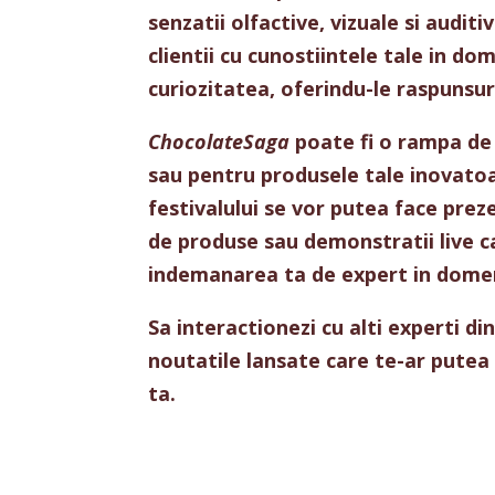
senzatii
olfactive,
vizuale
si
auditiv
clientii cu
cunostiintele
tale in
dom
curiozitatea
,
oferindu
-le
raspunsur
ChocolateSaga
poate fi o rampa de
sau
pentru
produsele
tale
inovato
festivalului
se vor putea face
prez
de
produse
sau
demonstratii
live 
indemanarea
ta de expert in
dome
Sa
interactionezi
cu alti
experti
di
noutatile
lansate
care te-
ar
putea 
ta.