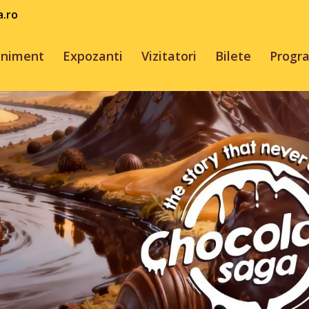
a.ro
eniment
Expozanti
Vizitatori
Bilete
Progr