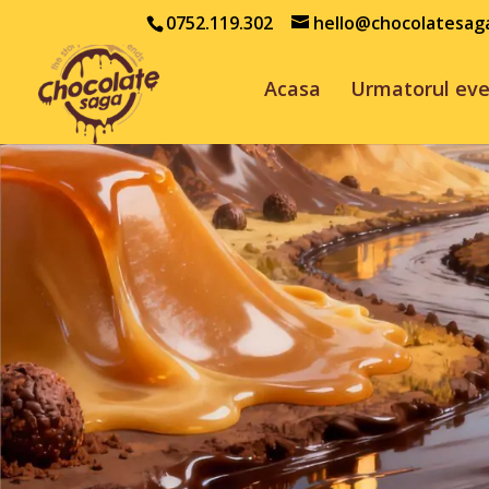
0752.119.302
hello@chocolatesag
Acasa
Urmatorul ev