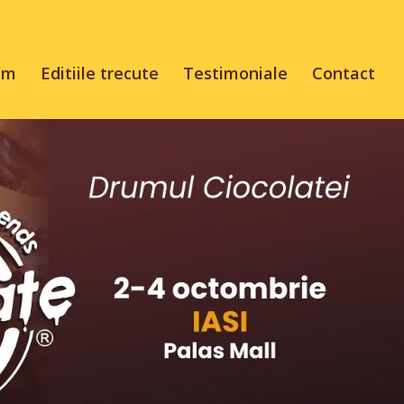
am
Editiile trecute
Testimoniale
Contact