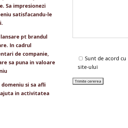
e. Sa
impresionezi
eniu
satisfacandu
-le
i
.
 lansare pt
brandul
are
. In
cadrul
entari
de companie,
Sunt de acord cu
care
sa
puna
in valoare
site-ului
niu
n
domeniu
si
sa
afli
ajuta in activitatea