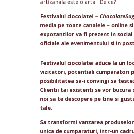
artizanala este o arta! De ce?
Festivalul
ciocolatei
–
ChocolateSa
media pe toate
canalele
– online
si
expozantilor
va
fi prezent in socia
oficiale
ale
evenimentului
si
in
post
Festivalul
ciocolatei
aduce la un lo
vizitatori
,
potentiali
cumparatori
p
posibilitatea
sa-i
convingi
sa
teste
Clientii tai
existenti
se vor
bucura
noi
sa
te
descopere
pe tine
si
gust
tale.
Sa
transformi
vanzarea
produselo
unica de
cumparaturi
,
intr
-un
cadr