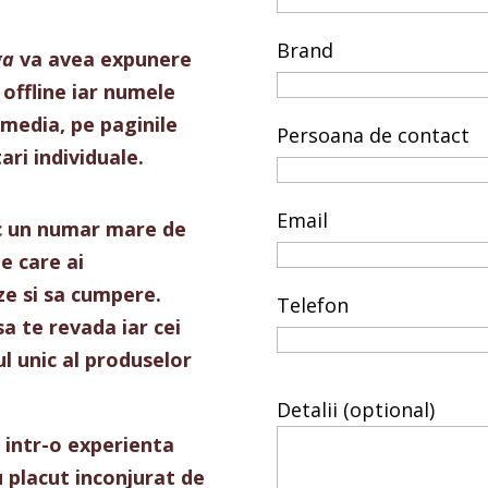
Brand
ga
va
avea
expunere
offline iar numele
l media, pe
paginile
Persoana de contact
ari
individuale
.
Email
c un numar mare de
e care ai
ze
si
sa
cumpere
.
Telefon
sa
te
revada
iar cei
ul
unic
al
produselor
Please leave this field
Detalii (optional)
r
intr
-o
experienta
u
placut
inconjurat
de